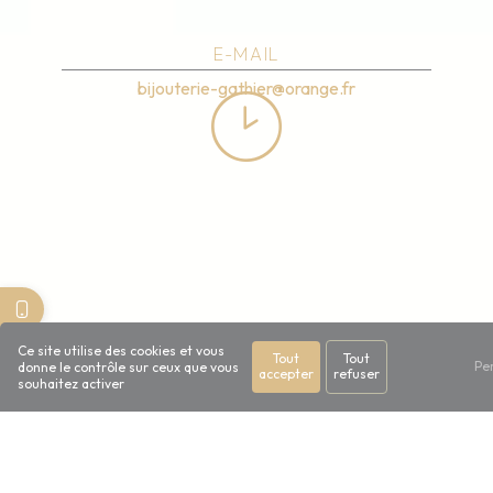
E-MAIL
bijouterie-gathier@orange.fr
HORAIRES
Ce site utilise des cookies et vous
Tout
Tout
Mardi au samedi
Pe
donne le contrôle sur ceux que vous
accepter
refuser
souhaitez activer
9h - 12h / 14h - 19h
N'hésitez pas à nous
contacter