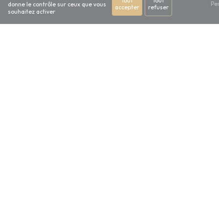
Tout
Tout
Pe
donne le contrôle sur ceux que vous
accepter
refuser
souhaitez activer
HORAIRES
Mardi au samedi
9h - 12h / 14h - 19h
N'hésitez pas à nous
contacter